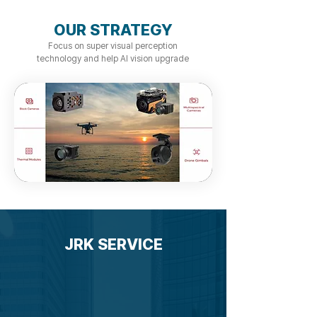
OUR STRATEGY
Focus on super visual perception
technology and help AI vision upgrade
JRK SERVICE