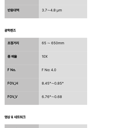
반응대역
3.7～4.8 μm
광학렌즈
초점거리
65 ～ 650mm
줌 배율
10X
F No.
F No: 4.0
FOV_H
8.45°～0.85°
FOV_V
6.76°～0.68
영상 & 네트워크