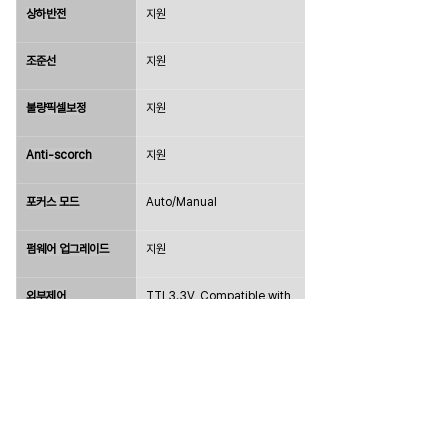
상하반전
지원
조준선
지원
불량픽셀보정
지원
Anti-scorch
지원
포커스 모드
Auto/Manual
펌웨어 업그레이드
지원
외부제어
TTL3.3V, Compatible with 
VISCA protocols
RS485, Compatible with 
PELCO protocols
비디오출력
Network, SDI(Option)
바우드 레이트
9600