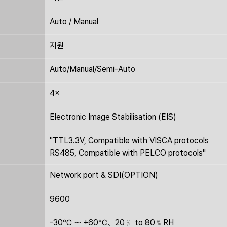
Auto / Manual
지원
Auto/Manual/Semi-Auto
4×
Electronic Image Stabilisation (EIS)
"TTL3.3V, Compatible with VISCA protocols
RS485, Compatible with PELCO protocols"
Network port & SDI(OPTION)
9600
-30℃ ～ +60℃、20﹪ to 80﹪RH