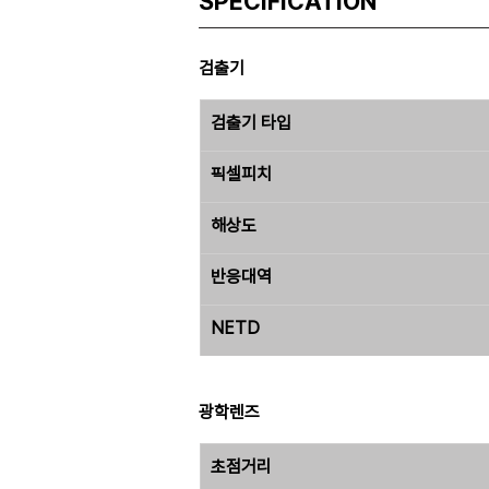
SPECIFICATION
검출기
검출기 타입
픽셀피치
해상도
반응대역
NETD
광학렌즈
초점거리