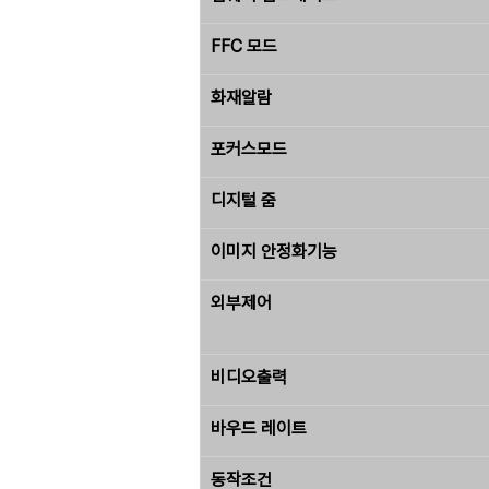
FFC 모드
화재알람
포커스모드
디지털 줌
이미지 안정화기능
외부제어
비디오출력
바우드 레이트
동작조건