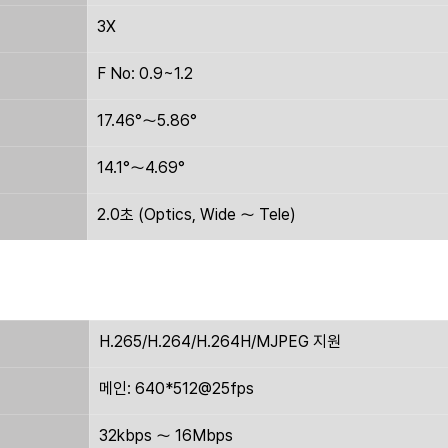
3X
F No: 0.9~1.2
17.46°～5.86°
14.1°～4.69°
2.0초 (Optics, Wide ～ Tele)
H.265/H.264/H.264H/MJPEG 지원
메인: 640*512@25fps
32kbps ～ 16Mbps