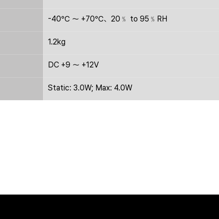
-40℃ ～ +70℃、20﹪ to 95﹪RH
1.2kg
DC +9 ～ +12V
Static: 3.0W; Max: 4.0W